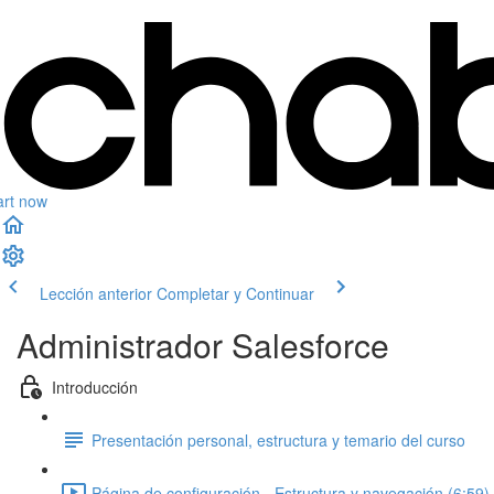
art now
Lección anterior
Completar y Continuar
Administrador Salesforce
Introducción
Presentación personal, estructura y temario del curso
Página de configuración - Estructura y navegación (6:59)